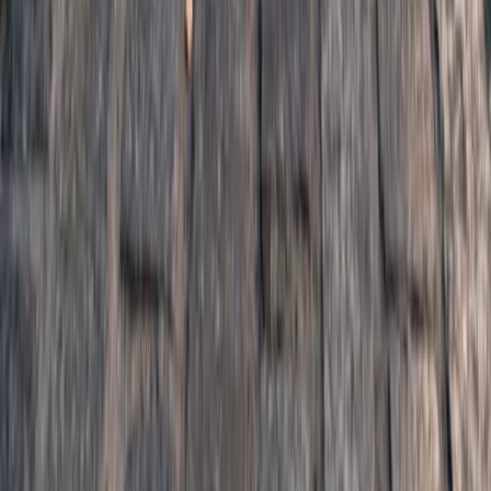
Categorías
Tendencias
IA
Industria
Publicidad
Ecommerce
RRSS
Tecnología
Creati
101
Información
Archivo de artículos
Quiénes somos
Publicidad
Media Kit
Contacto
Notas de prensa
Privacidad
Newsletter