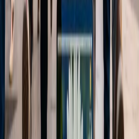
Publicidad
¿Te gusta lo que lees?
Recibe cada semana las noticias más importantes de marketing
digital directo en tu inbox.
Suscribir
El Futuro de iGaming
El futuro de iGaming parece estar evolucionando hacia una
experiencia de juego más rica y significativa. Los jugadores ya no
están satisfechos con los juegos superficiales y buscan experiencias
de juego que ofrezcan un sentido de propósito y logro. Esta
tendencia está impulsando a las empresas de iGaming a innovar y a
ofrecer juegos que satisfagan estas nuevas demandas.