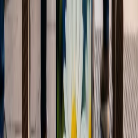
Adaptándose a las Nuevas Demandas
Las empresas de iGaming están respondiendo a estas nuevas
demandas, desarrollando juegos que ofrecen una experiencia de
juego más profunda y significativa. Estos juegos no sólo ofrecen un
entretenimiento de alta calidad, sino que también proporcionan a los
jugadores un sentido de propósito y logro. Esta tendencia está
redefiniendo la industria de iGaming y está estableciendo nuevas
expectativas para el futuro de los juegos en línea.
Publicidad
Newsletter
No te pierdas lo que viene
Recibe cada semana las noticias más importantes de marketing
digital directo en tu inbox.