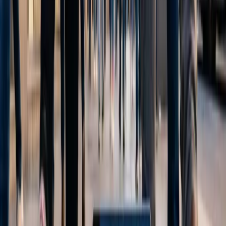
un sentido de propósito más profundo en sus experiencias de juego.
El Cambio en las Tendencias de iGaming
Según una investigación exhaustiva realizada por SOFTSWISS, los
jugadores de iGaming están mostrando una preferencia creciente por
los juegos que ofrecen una experiencia más inmersiva y
significativa. Este cambio en las tendencias de iGaming está
redefiniendo la forma en que los desarrolladores de juegos y las
plataformas de iGaming se acercan a sus ofertas de juegos.
El Papel de SOFTSWISS en la Investigación de
iGaming
SOFTSWISS, una empresa líder en el desarrollo de software de
iGaming, ha estado a la vanguardia de la investigación de estas
tendencias emergentes. Su estudio en profundidad sobre las
tendencias de iGaming para 2024 ha proporcionado una visión
valiosa sobre el cambio en las preferencias de los jugadores y cómo
las empresas de iGaming pueden adaptarse a estas nuevas
demandas.