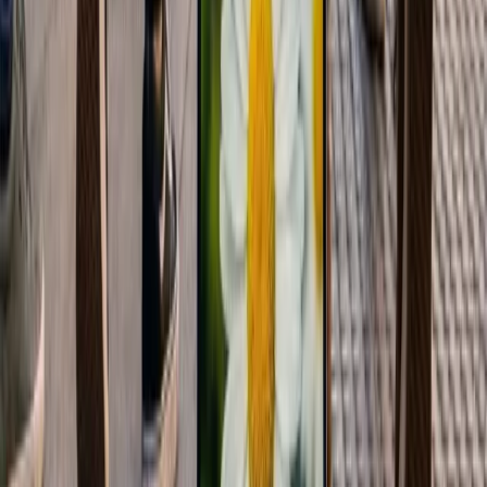
Suscribir
Compartir:
Artículos Relacionados
Tendencias de Marketing
Marketing Digital Full Stack: Perfil y Habilidades
Clave
Descubre al marketer digital full stack: un experto que gestiona
campañas integrales, domina canales, herramientas y optimiza
embudos para resultados.
13 feb 2026
2
min
Tendencias de Marketing
Google impulsa IA para redefinir publicidad y
comercio digital en 2026
Google, mediante su VP/GM de Ads & Commerce, Vidhya
Srinivasan, revela su visión 2026: una publicidad y comercio digital