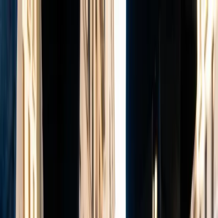
Ir al contenido principal
lunes, 10 de agosto de 2026